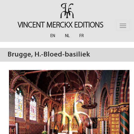
Skip
to
main
content
VINCENT MERCKX EDITIONS
Toggle
naviga
EN
NL
FR
Brugge, H.-Bloed-basiliek