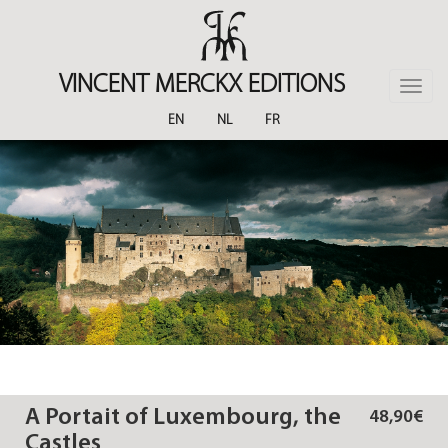
Skip
to
main
content
VINCENT MERCKX EDITIONS
Toggle
naviga
EN
NL
FR
A Portait of Luxembourg, the
48,90€
Castles