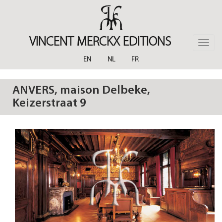
Skip
to
main
content
VINCENT MERCKX EDITIONS
Toggle
naviga
EN
NL
FR
ANVERS, maison Delbeke,
Keizerstraat 9