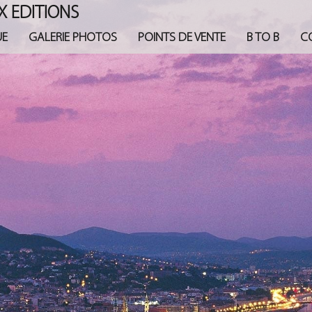
X EDITIONS
UE
GALERIE PHOTOS
POINTS DE VENTE
B TO B
C