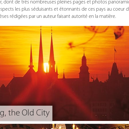
 sûr, dont de très nombreuses pleines pages et photos panorami
s aspects les plus séduisants et étonnants de ces pays au coeur
ses rédigées par un auteur faisant autorité en la matière.
, the Old City