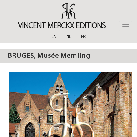
Skip
to
main
content
VINCENT MERCKX EDITIONS
Toggle
naviga
EN
NL
FR
BRUGES, Musée Memling