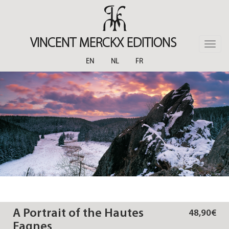
Skip
to
main
content
VINCENT MERCKX EDITIONS
Toggle
naviga
EN
NL
FR
A Portrait of the Hautes
48,90€
Fagnes