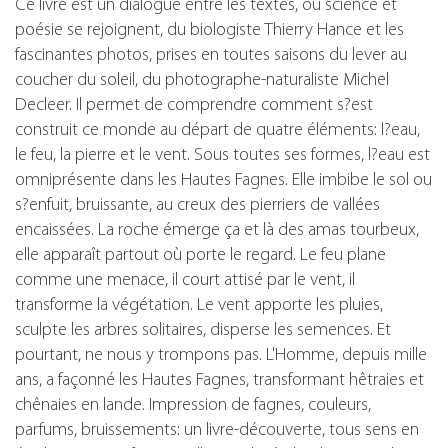
Ce livre est un dialogue entre les textes, où science et
poésie se rejoignent, du biologiste Thierry Hance et les
fascinantes photos, prises en toutes saisons du lever au
coucher du soleil, du photographe-naturaliste Michel
Decleer. Il permet de comprendre comment s?est
construit ce monde au départ de quatre éléments: l?eau,
le feu, la pierre et le vent. Sous toutes ses formes, l?eau est
omniprésente dans les Hautes Fagnes. Elle imbibe le sol ou
s?enfuit, bruissante, au creux des pierriers de vallées
encaissées. La roche émerge ça et là des amas tourbeux,
elle apparaît partout où porte le regard. Le feu plane
comme une menace, il court attisé par le vent, il
transforme la végétation. Le vent apporte les pluies,
sculpte les arbres solitaires, disperse les semences. Et
pourtant, ne nous y trompons pas. L'Homme, depuis mille
ans, a façonné les Hautes Fagnes, transformant hêtraies et
chênaies en lande. Impression de fagnes, couleurs,
parfums, bruissements: un livre-découverte, tous sens en